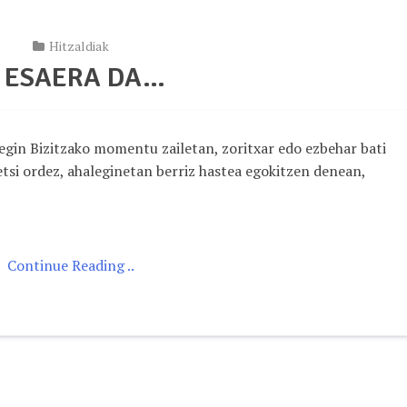
Hitzaldiak
. ESAERA DA…
ka egin Bizitzako momentu zailetan, zoritxar edo ezbehar bati
etsi ordez, ahaleginetan berriz hastea egokitzen denean,
Continue Reading ..