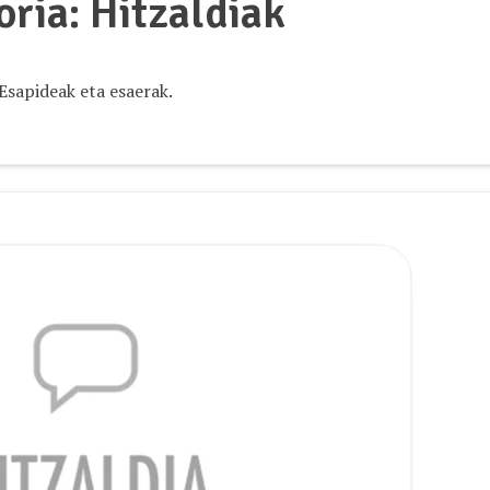
oria:
Hitzaldiak
Esapideak eta esaerak.