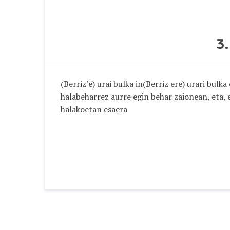
3
(Berriz’e) urai bulka in(Berriz ere) urari bul
halabeharrez aurre egin behar zaionean, eta, 
halakoetan esaera