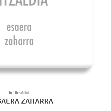
Hitzaldiak
ESAERA ZAHARRA