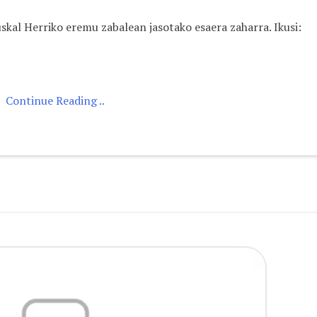
Euskal Herriko eremu zabalean jasotako esaera zaharra. Ikusi:
Continue Reading ..