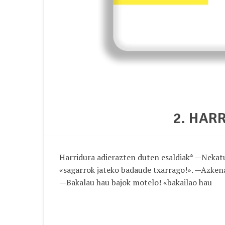
2. HAR
Harridura adierazten duten esaldiak* —Nekat
«sagarrok jateko badaude txarrago!». —Azken
—Bakalau hau bajok motelo! «bakailao hau