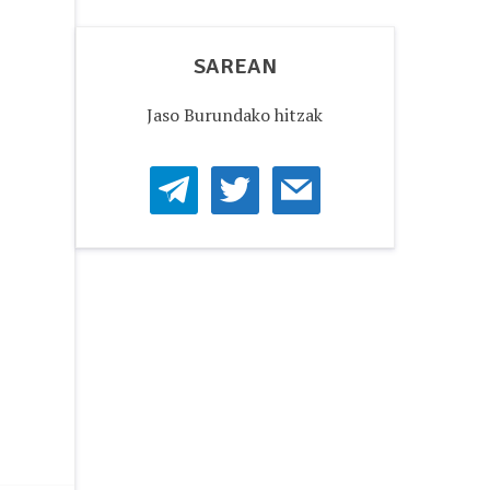
SAREAN
Jaso Burundako hitzak
telegram
twitter
mail