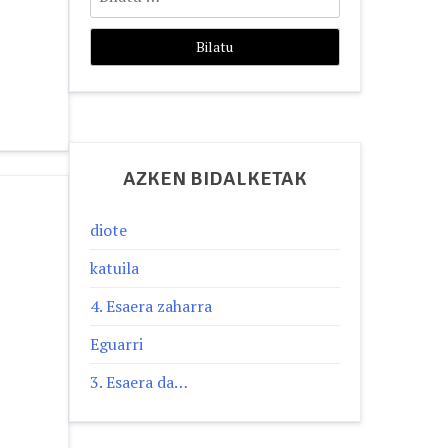
AZKEN BIDALKETAK
diote
katuila
4. Esaera zaharra
Eguarri
3. Esaera da…