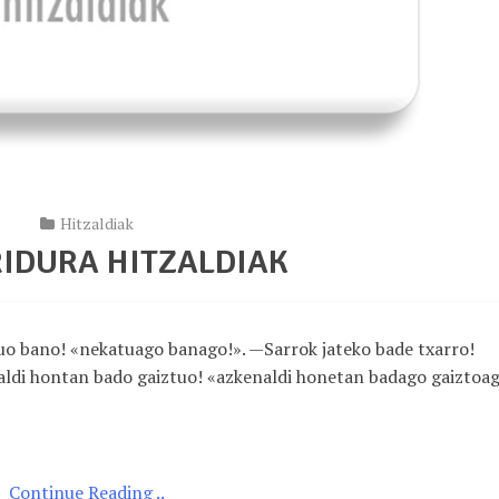
Hitzaldiak
RIDURA HITZALDIAK
uo bano! «nekatuago banago!». —Sarrok jateko bade txarro!
aldi hontan bado gaiztuo! «azkenaldi honetan badago gaiztoag
Continue Reading ..