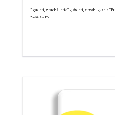
Eguarri, eruek iarri«Eguberri, eroak igarri» *
«Eguarri».