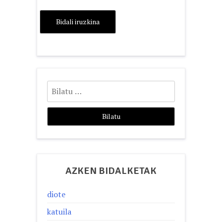
Bilatu:
AZKEN BIDALKETAK
diote
katuila