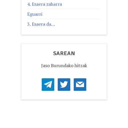
4. Esaera zaharra
Eguarri
3. Esaera da…
SAREAN
Jaso Burundako hitzak
telegram
twitter
mail