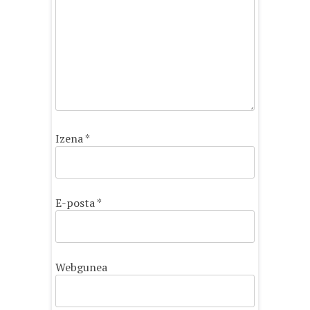
Izena
*
E-posta
*
Webgunea