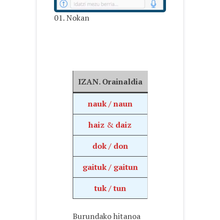
01. Nokan
IZAN. Orainaldia
nauk / naun
haiz
&
daiz
dok / don
gaituk / gaitun
tuk / tun
Burundako hitanoa